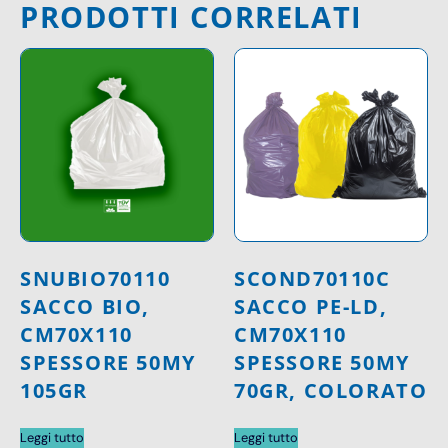
PRODOTTI CORRELATI
SNUBIO70110
SCOND70110C
SACCO BIO,
SACCO PE-LD,
CM70X110
CM70X110
SPESSORE 50MY
SPESSORE 50MY
105GR
70GR, COLORATO
Leggi tutto
Leggi tutto