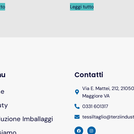
tto
Leggi tutto
nu
Contatti
Via E. Mattei, 212, 2105
e
Maggiore VA
uty
0331 601317
tessiltaglio@terziindus
uzione Imballaggi
siamo