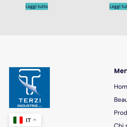
Leggi tutto
Leggi tu
Me
Hom
Bea
Prod
IT
Chi 