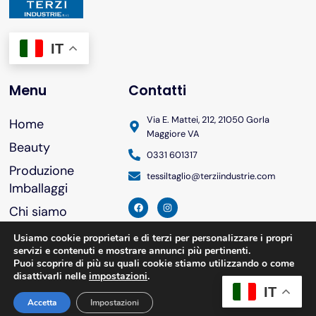
IT
Menu
Contatti
Via E. Mattei, 212, 21050 Gorla
Home
Maggiore VA
Beauty
0331 601317
Produzione
tessiltaglio@terziindustrie.com
Imballaggi
Chi siamo
Brevetti
Usiamo cookie proprietari e di terzi per personalizzare i propri
servizi e contenuti e mostrare annunci più pertinenti.
Contatti
Puoi scoprire di più su quali cookie stiamo utilizzando o come
disattivarli nelle
impostazioni
.
IT
Accetta
Impostazioni