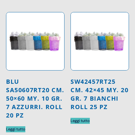
BLU
SW42457RT25
SA50607RT20 CM.
CM. 42×45 MY. 20
50×60 MY. 10 GR.
GR. 7 BIANCHI
7 AZZURRI. ROLL
ROLL 25 PZ
20 PZ
Leggi tutto
Leggi tutto