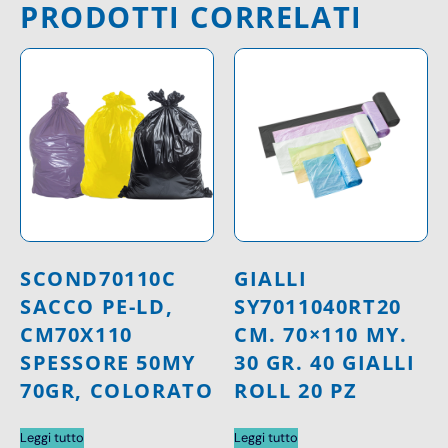
PRODOTTI CORRELATI
SCOND70110C
GIALLI
SACCO PE-LD,
SY7011040RT20
CM70X110
CM. 70×110 MY.
SPESSORE 50MY
30 GR. 40 GIALLI
70GR, COLORATO
ROLL 20 PZ
Leggi tutto
Leggi tutto