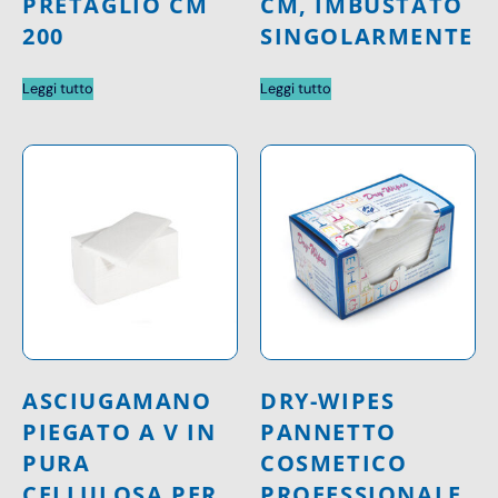
PRETAGLIO CM
CM, IMBUSTATO
200
SINGOLARMENTE
Leggi tutto
Leggi tutto
ASCIUGAMANO
DRY-WIPES
PIEGATO A V IN
PANNETTO
PURA
COSMETICO
CELLULOSA PER
PROFESSIONALE