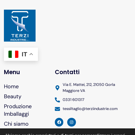
IT
Menu
Contatti
Via E. Mattei, 212, 21050 Gorla
Home
Maggiore VA
Beauty
0331 601317
Produzione
tessiltaglio@terziindustrie.com
Imballaggi
Chi siamo
Brevetti