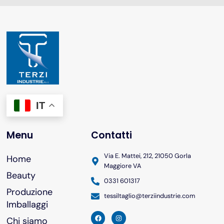
IT
Menu
Contatti
Via E. Mattei, 212, 21050 Gorla
Home
Maggiore VA
Beauty
0331 601317
Produzione
tessiltaglio@terziindustrie.com
Imballaggi
Chi siamo