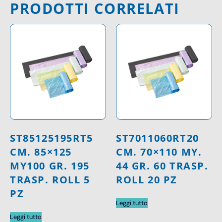
PRODOTTI CORRELATI
ST85125195RT5
ST7011060RT20
CM. 85×125
CM. 70×110 MY.
MY100 GR. 195
44 GR. 60 TRASP.
TRASP. ROLL 5
ROLL 20 PZ
PZ
Leggi tutto
Leggi tutto